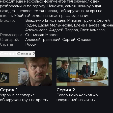
находят еще несколько фрагментов тел разных людей,
разбросанных по городу. Наконец, самая шокирующая
находка – человеческая голова, - обнаружена на крыше
школы. Убойный отдел начинает расследование.
В ролях:
Владимир Епифанцев, Михаил Трухин, Сергей
Годин, Дарья Мельникова, Елена Панова, Ирина
Апексимова, Андрей Лавров, Олег Алмазов,
Режиссеры:
Алексей Овсянников
Станислав Мареев
Сценарий:
Алексей Гравицкий, Сергей Юдаков
Страна:
Россия
Сезон
1
Сезон
2
Лютый - Серия 1
Лютый - Серия 2
Серия 1
Серия 2
Утром в лесопарке
Совершено несколько
обнаружен труп подростка.
покушений на жизнь
Подобные убийства уже
эстрадной звезды, певца
случались в этом районе, и
Валериана. Сначала некий