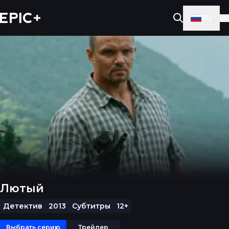
RU
Лютый
Детектив
2013
Субтитры
12+
Выбрать серию
Трейлер