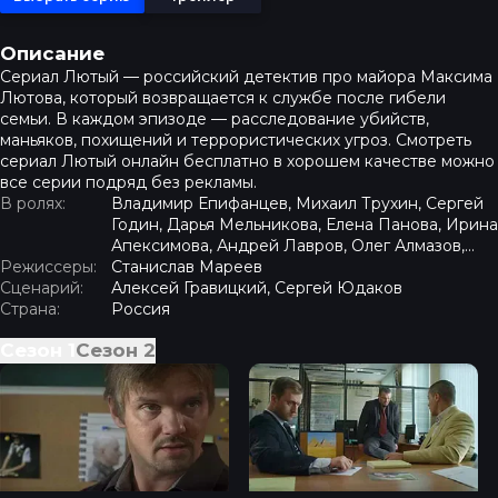
Описание
Сериал Лютый — российский детектив про майора Максима
Лютова, который возвращается к службе после гибели
семьи. В каждом эпизоде — расследование убийств,
маньяков, похищений и террористических угроз. Смотреть
сериал Лютый онлайн бесплатно в хорошем качестве можно
все серии подряд без рекламы.
В ролях:
Владимир Епифанцев, Михаил Трухин, Сергей
Годин, Дарья Мельникова, Елена Панова, Ирина
Апексимова, Андрей Лавров, Олег Алмазов,
Режиссеры:
Алексей Овсянников
Станислав Мареев
Сценарий:
Алексей Гравицкий, Сергей Юдаков
Страна:
Россия
Сезон
1
Сезон
2
Лютый - Серия 1
Лютый - Серия 2