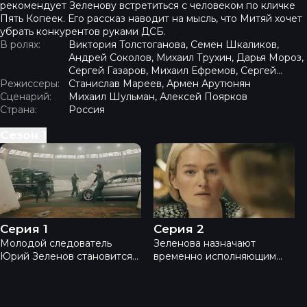
рекомендует Зеленову встретиться с человеком по кличке
Пять Копеек. Его рассказ наводит на мысль, что Митяй хочет
убрать конкурентов руками ДСБ.
В ролях:
Виктория Толстоганова, Семен Шкаликов,
Андрей Соколов, Михаил Трухин, Дарья Мороз,
Сергей Газаров, Михаил Ефремов, Сергей
Режиссеры:
Угрюмов
Станислав Мареев, Армен Арутюнян
Сценарий:
Михаил Шульман, Алексей Поярков
Страна:
Россия
Сезон
1
Департамент - Серия 1
Департамент - Серия 2
Серия 1
Серия 2
Молодой следователь
Зеленова назначают
Юрий Зеленов становится
временно исполняющим
свидетелем убийства.
обязанности начальника
Погибший бизнесмен
ОВД. Его девушку Сашу
Летягин был связан с
берут под