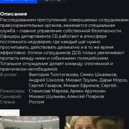
Описание
Расследованием преступлений, совершаемых сотрудниками
правоохранительных органов, занимается специальная
служба – главное управление собственной безопасности.
Офицеры департамента СБ работают в атмосфере
постоянного недоверия, где каждый шаг нужно
просчитывать, действовать деликатно и в то же время
эффективно. Успехи сотрудников ДСБ только увеличивают
пропасть между ними и «обычными» полицейскими.
Тотальное отчуждение делает команду сплочённой и
практически непобедимой.
В ролях:
Виктория Толстоганова, Семен Шкаликов,
Андрей Соколов, Михаил Трухин, Дарья Мороз,
Сергей Газаров, Михаил Ефремов, Сергей
Режиссеры:
Угрюмов
Станислав Мареев, Армен Арутюнян
Сценарий:
Михаил Шульман, Алексей Поярков
Страна:
Россия
Сезон
1
Департамент - Серия 1
Департамент - Серия 2