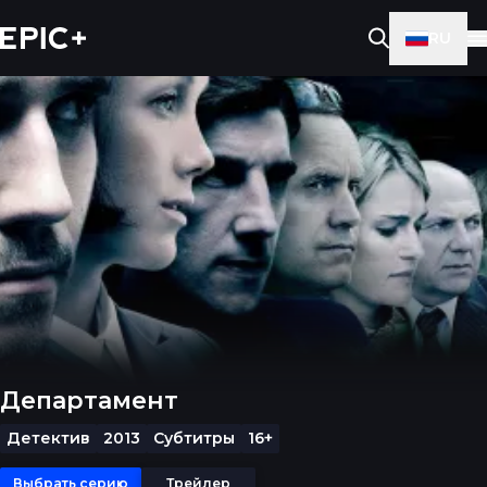
RU
Департамент
Детектив
2013
Субтитры
16+
Выбрать серию
Трейлер