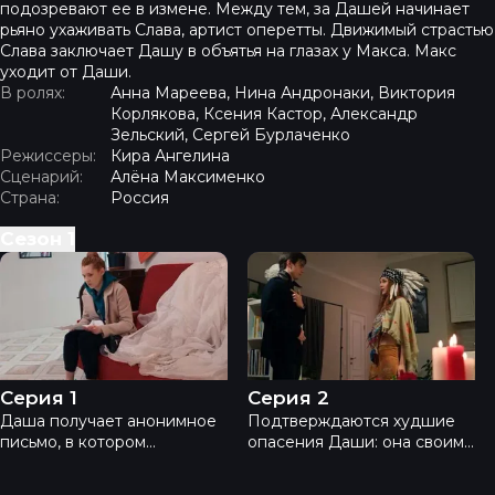
подозревают ее в измене. Между тем, за Дашей начинает
рьяно ухаживать Слава, артист оперетты. Движимый страстью
Слава заключает Дашу в объятья на глазах у Макса. Макс
уходит от Даши.
В ролях:
Анна Мареева, Нина Андронаки, Виктория
Корлякова, Ксения Кастор, Александр
Зельский, Сергей Бурлаченко
Режиссеры:
Кира Ангелина
Сценарий:
Алёна Максименко
Страна:
Россия
Сезон
1
Подружки невесты - Серия 1
Подружки невесты - Сери
Серия 1
Серия 2
Даша получает анонимное
Подтверждаются худшие
письмо, в котором
опасения Даши: она своими
сообщается, что ее жених
ушами слышит, как Макс и
Макс изменяет ей с одной
Вера обсуждают