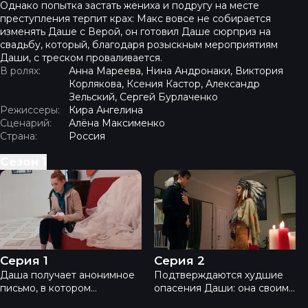
Однако попытка застать жениха и подругу на месте
преступления терпит крах: Макс вовсе не собирается
изменять Даше с Верой, он готовил Даше сюрприз на
свадьбу, который, благодаря розыскным мероприятиям
Даши, с треском проваливается.
В ролях:
Анна Мареева, Нина Андронаки, Виктория
Корлякова, Ксения Кастор, Александр
Зельский, Сергей Бурлаченко
Режиссеры:
Кира Ангелина
Сценарий:
Алёна Максименко
Страна:
Россия
Сезон
1
Подружки невесты - Серия 1
Подружки невесты - Сери
Серия 1
Серия 2
Даша получает анонимное
Подтверждаются худшие
письмо, в котором
опасения Даши: она своими
сообщается, что ее жених
ушами слышит, как Макс и