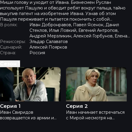
Миши голову и уходит от Ивана. Бизнесмен Руслан
использует Пашулю и обводит ребят вокруг пальца, тайно
выкупив патент на изобретение Ивана. Узнав об этом
Пашуля переживает и пытается покончить с собой…
В ролях:
Иван Добронравов, Павел Ясенок, Данил
Стеклов, Илья Ловкий, Евгений Антропов,
Андрей Мерзликин, Алексей Горбунов, Елена
Режиссеры:
Яковлева, Дмитрий Марьянов, Анастасия Ричи
Эльдар Салаватов
Сценарий:
Алексей Поярков
Страна:
Россия
Сезон
1
Свиридовы - Серия 1
Свиридовы - Серия 2
Серия 1
Серия 2
Иван Свиридов
Иван начинает встречаться
возвращается из армии и
с Мирой несмотря на
встречается с друзьями
неодобрение друзей и
детства – Равилем,
проблемы с поклонником