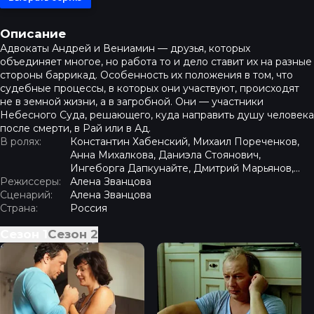
Описание
Адвокаты Андрей и Вениамин — друзья, которых
объединяет многое, но работа то и дело ставит их на разные
стороны баррикад. Особенность их положения в том, что
судебные процессы, в которых они участвуют, происходят
не в земной жизни, а в загробной. Они — участники
Небесного Суда, решающего, куда направить душу человека
после смерти, в Рай или в Ад.
В ролях:
Константин Хабенский, Михаил Пореченков,
Анна Михалкова, Даниэла Стоянович,
Ингеборга Дапкунайте, Дмитрий Марьянов,
Режиссеры:
Евгения Добровольская, Никита Зверев
Алена Званцова
Сценарий:
Алена Званцова
Страна:
Россия
Сезон
1
Сезон
2
Небесный суд - Серия 1
Небесный суд - Серия 2