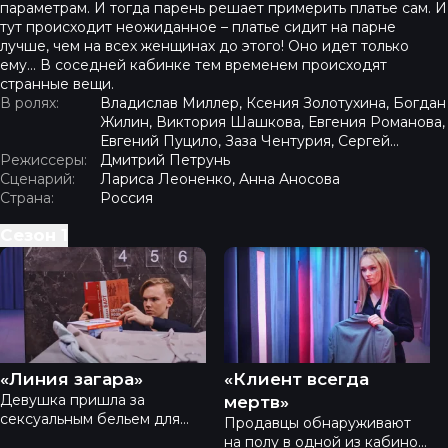
параметрам. И тогда парень решает примерить платье сам. И
тут происходит неожиданное – платье сидит на парне
лучше, чем на всех женщинах до этого! Оно идет только
ему… В соседней кабинке тем временем происходят
странные вещи.
В ролях:
Владислав Миллер, Ксения Золотухина, Богдан
Жилин, Виктория Шашкова, Евгения Романова,
Евгений Пуцило, Заза Чентурия, Сергей
Режиссеры:
Галькевич, Максим Артамонов
Дмитрий Петрунь
Сценарий:
Лариса Леоненко, Анна Аносова
Страна:
Россия
Сезон
1
Шопоголики - «Линия загара»
Шопоголики - «Клиент все
«Линия загара»
«Клиент всегда
Девушка пришла за
мертв»
сексуальным бельем для
Продавцы обнаруживают
очень важного свидания, но
на полу в одной из кабинок