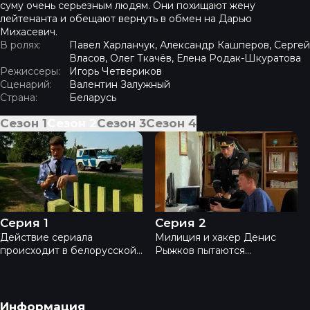
суму очень серьезным людям. Они похищают жену
лейтенанта и обещают вернуть в обмен на Дарью
Михасевич.
В ролях:
Павел Харланчук, Александр Кашперов, Сергей
Власов, Олег Ткачёв, Елена Родак-Шкуратова
Режиссеры:
Игорь Четвериков
Сценарий:
Валентин Залужный
Страна:
Беларусь
Сезон
1
Сезон
2
Сезон
3
Сезон
4
Сетевая угроза - Серия 1
Сетевая угроза - Серия 2
Серия 1
Серия 2
Действие сериала
Милиция и хакер Денис
происходит в белорусской
Рыжков пытаются
глубинке на участке
расследовать убийство и
милиционера Андрея
предотвратить запуск
Качуры. Возле
программы, который ничего
водохранилища выстрелом
хорошего, по их мнению, не
Навигация в подвале
Информация