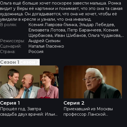
Ольга ещё больше хочет поскорее завести малыша. Ромка
видит у Веры её картинки и понимает, что это она та самая
художница. Он догадывается, что она не хочет, чтобы её
увидели в кресле и узнали, что она инвалид.
В ролях:
Ксения Лаврова-Глинка, Эльдар Лебедев,
Елизавета Лотова, Петр Баранчеев, Ксения
Щербакова, Иван Шибанов, Ольга Чудакова,
Режиссеры:
Максим Костромыкин, Борис Хвошнянский,
Андрей Силкин
Сценарий:
Эдуард Айткулов
Наталья Гласенко
Страна:
Россия
Сезон
1
Сезон
2
Практика. Второй сезон - Серия 1
Практика. Второй сезон - 
Серия 1
Серия 2
Прошёл год. Завтра
Приехавший из Москвы
свадьба двух врачей: Ильи
профессор Ланской
Соколова и Евгении
обвиняет Женю во
Королёвой. Ромка, сын
врачебной ошибке и