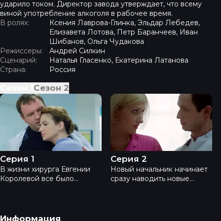
ударило током. Директор завода утверждает, что всему
виной употребление алкоголя в рабочее время.
В ролях:
Ксения Лаврова-Глинка, Эльдар Лебедев,
Елизавета Лотова, Петр Баранчеев, Иван
Шибанов, Ольга Чудакова
Режиссеры:
Андрей Силкин
Сценарий:
Наталья Гласенко, Екатерина Латанова
Страна:
Россия
Сезон
1
Сезон
2
Практика - Серия 1
Практика - Серия 2
Серия 1
Серия 2
В жизни хирурга Евгении
Новый начальник начинает
Королевой все было
сразу наводить новые
хорошо, пока из Москвы не
порядки и Жене непросто
сообщили о назначении
найти с ним общий язык.
нового заведующего
Вся больница занята
отделением. У нее и так
невестой, получившей
Навигация в подвале
Информация