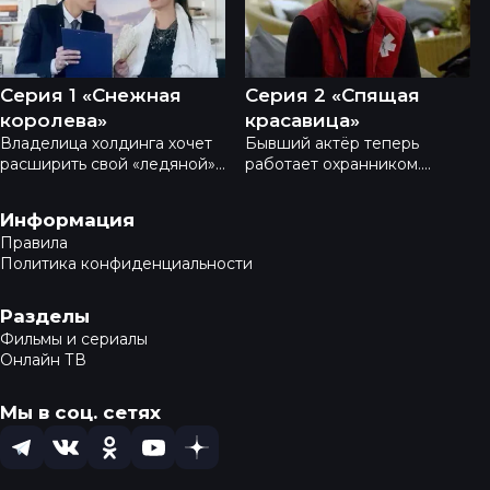
Серия 1 «Снежная
Серия 2 «Спящая
королева»
красавица»
Владелица холдинга хочет
Бывший актёр теперь
расширить свой «ледяной»
работает охранником.
бизнес. Но в деньгах ли
Когда-то он мечтал о
счастье? Неожиданно
большой сцене и был
Навигация в подвале
Информация
появляется сотрудница
влюблён в одноклассницу.
Правила
полиции и выписывает
Но «свернул не туда» и
Политика конфиденциальности
бизнесвумен штраф,
отказался от собственных
называя её «Снежной
заветных желаний. Получив
королевой». Лишь исправив
штраф от полиции, Лёва
Разделы
ошибки юности, дама
был назван «спящим
Фильмы и сериалы
сможет оттаять и обрести,
красавцем». Теперь ему
Онлайн ТВ
наконец, счастье. Но чтобы
предстоит обезвредить
это сделать, придётся
«новогоднюю» банду,
Мы в соц. сетях
рисковать жизнью.
вспомнить об истинном
призвании и завоевать
сердце любимой.
Telegram
VK
OK
YouTube
Dzen