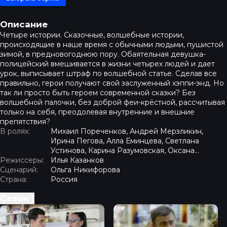
Описание
Четыре истории. Сказочные, волшебные истории,
происходящие в наше время с обычными людьми, пушистой
зимой, в предновогоднюю пору. Обаятельная девушка-
полицейский вмешивается в жизни четырех людей и дает
урок, выписывает штраф по волшебной статье. Сделав все
правильно, герои получают свой заслуженный хэппи-энд. Но
так ли просто быть героем современной сказки? Без
волшебной палочки, без доброй феи-крёстной, рассчитывая
только на себя, преодолевая внутренние и внешние
препятствия?
В ролях:
Михаил Пореченков, Андрей Мерзликин,
Ирина Пегова, Алла Еминцева, Светлана
Устинова, Карина Разумовская, Оксана
Режиссеры:
Базилевич, Олег Алмазов, Ирина Горячева,
Илья Казанков
Сценарий:
Дмитрий Воробьев
Ольга Никифорова
Страна:
Россия
Сезон
1
Новогоднее счастье - Серия 1 «Снежная королева»
Новогоднее счастье - Сер