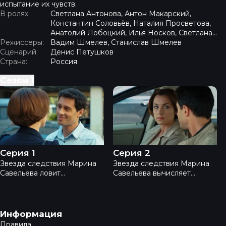
испытание их чувств.
В ролях:
Светлана Антонова, Антон Макарский,
Константин Соловьёв, Наталия Просветова,
Анатолий Лобоцкий, Илья Носков, Светлана
Режиссеры:
Тимофеева-Летуновская, Михаил Дорожкин,
Вадим Шмелев, Станислав Шмелев
Сценарий:
Владимир Стержаков
Денис Петушков
Страна:
Россия
Сезон
1
Не пара - Серия 1
Не пара - Серия 2
Серия 1
Серия 2
Звезда следствия Марина
Звезда следствия Марина
Савельева ловит
Савельева вычисляет
бриллиантового вора — и
похитителя бриллиантов.
узнаёт в нём бывшую
Им оказывается аферист
любовь, Олега Кострова.
Костров, с которым её
Поймать его нельзя —
сводила судьба. Но
Навигация в подвале
Информация
доказательств нет. Полиция
посадить его не за что.
Правила