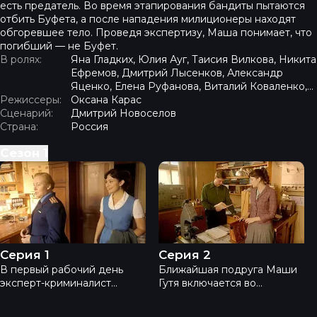
есть предатель. Во время этапирования бандиты пытаются
отбить Буфета, а после нападения милиционеры находят
обгоревшее тело. Проведя экспертизу, Маша понимает, что
погибший — не Буфет.
В ролях:
Яна Гладких, Юлия Ауг, Таисия Вилкова, Никита
Ефремов, Дмитрий Лысенков, Александр
Яценко, Елена Руфанова, Виталий Коваленко,
Режиссеры:
Владимир Мишуков, Игорь Скляр
Оксана Карас
Сценарий:
Дмитрий Новоселов
Страна:
Россия
Сезон
1
Отличница - Серия 1
Отличница - Серия 2
Серия 1
Серия 2
В первый рабочий день
Ближайшая подруга Маши
эксперт-криминалист
Гутя включается во
Мария Крапивина снимает
внутреннее расследование
отпечатки у вора-
и одновременно пытается