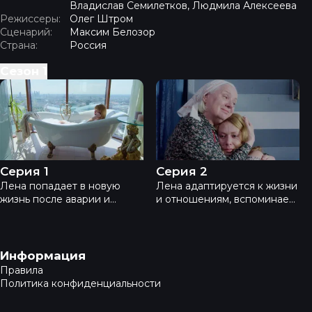
Владислав Семилетков, Людмила Алексеева
Режиссеры:
Олег Штром
Сценарий:
Максим Белозор
Страна:
Россия
Сезон
1
Моя вторая первая жизнь - Серия 1
Моя вторая первая жизнь 
Серия 1
Серия 2
Лена попадает в новую
Лена адаптируется к жизни
жизнь после аварии и
и отношениям, вспоминает
оказывается в другом мире.
прошлое. Смотрите 2 серию
Смотрите 1 серию онлайн —
онлайн — мелодрама,
мелодрама, любовь,
любовь, семья, отношения,
отношения, семья, драма,
драма, сериал.
Навигация в подвале
Информация
сериал.
Правила
Политика конфиденциальности