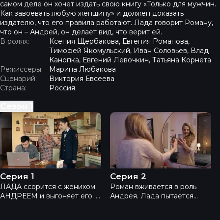
самом деле он хочет издать свою книгу «Только для мужчин.
Как завоевать любую женщину» и должен доказать
издателю, что его правила работают. Лада говорит Роману,
что он – Андрей, он делает вид, что верит ей.
В ролях:
Ксения Щербакова, Евгения Романова,
Тимофей Якомульский, Иван Соловьев, Влад
Канопка, Евгений Левочкин, Татьяна Корнета
Режиссеры:
Марина Любакова
Сценарий:
Виктория Евсеева
Страна:
Россия
Сезон
1
Любовь и другие иллюзии - Серия 1
Любовь и другие иллюзии
Серия 1
Серия 2
ЛАДА ссорится с женихом
Роман вживается в роль
АНДРЕЕМ и выгоняет его. К
Андрея. Лада пытается
его возвращению Лада
быть стервой. Она не
хочет подготовиться –
готовит, капризничает,