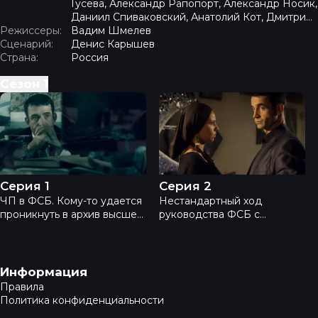
Гусева, Александр Рапопорт, Александр Носик,
Даниил Спиваковский, Анатолий Кот, Дмитрий
Режиссеры:
Комов, Игорь Арташонов, Михаил Дорожкин,
Вадим Шмелев
Сценарий:
Алексей Макаров, Олег Васильков
Денис Карышев
Страна:
Россия
Сезон
1
Лектор - Серия 1
Лектор - Серия 2
Серия 1
Серия 2
ЧП в ФСБ. Кому-то удается
Нестандартный ход
проникнуть в архив высшей
руководства ФСБ с
категории доступа и
возвращением Максима
похитить сверхсекретную
Максимовича заставляет
информацию. Сделать это
Крота нервничать и
мог только кто-то из
совершать ошибки. Максим
Навигация в подвале
Информация
высокопоставленных
шаг за шагом идет по следу
Правила
сотрудников. Руководство
Крота, расставляет
Политика конфиденциальности
ФСБ, опасаясь поручить
ловушки. И, когда, кажется,