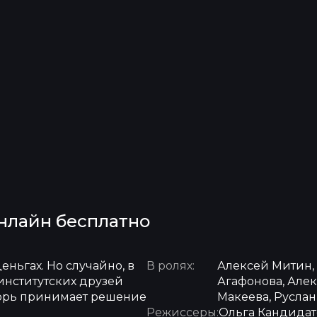
онлайн бесплатно
еньгах. Но случайно, в
В ролях:
Алексей Митин, 
институтских друзей
Агафонова, Але
Игорь принимает решение
Макеева, Руслан
Режиссеры:
Ольга Кандидат