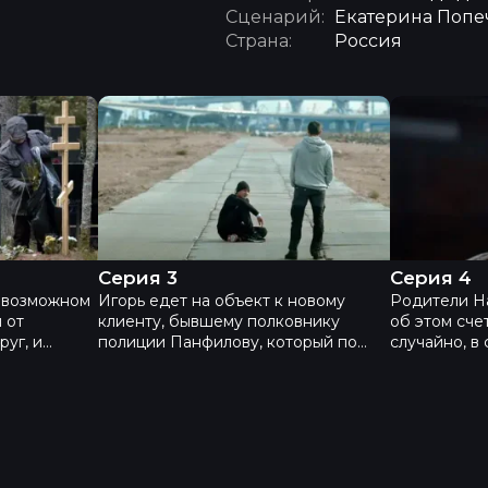
Сценарий:
Екатерина Попе
Страна:
Россия
Инсайт - Серия 3
Инсайт - С
Серия 3
Серия 4
о возможном
Игорь едет на объект к новому
Родители На
 от
клиенту, бывшему полковнику
об этом сче
уг, и
полиции Панфилову, который по
случайно, в
то-то
номеру телефона узнает
Натальи на
вонит по
информацию об Александре
институтски
ходили
Карташове, звонившему на телефон
которых Иго
елефон
жены. Неожиданно среди игрушек
Игорь прин
ужчина.
младшей дочери Игорь находит
Панфилова в
я дочь
банковскую карту Натальи, на
детектива.
а с мамой в
которой оказывается крупная сумма