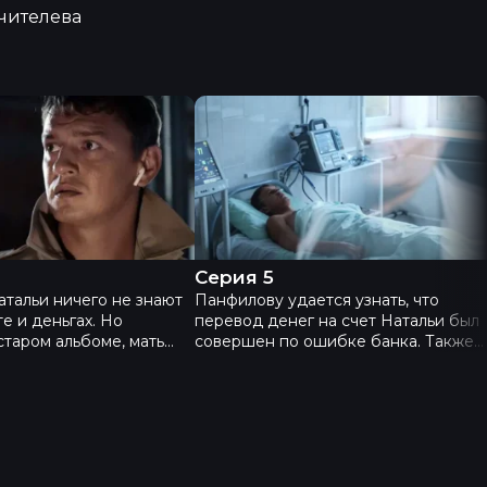
чителева
ерия 4
Инсайт - Серия 5
Серия 5
тальи ничего не знают
Панфилову удается узнать, что
те и деньгах. Но
перевод денег на счет Натальи был
 старом альбоме, мать
совершен по ошибке банка. Также
ходит фотографию
он выясняет, что Карташов – всего
х друзей Натальи, среди
лишь клиент Натальи, для компании
рь узнает Карташова.
которого она делала технические
имает решение нанять
переводы. Подруги Натальи и теща
 качестве частного
подтверждают, что ничего не
скрывали от Игоря, это он в
состоянии шока неправильно их