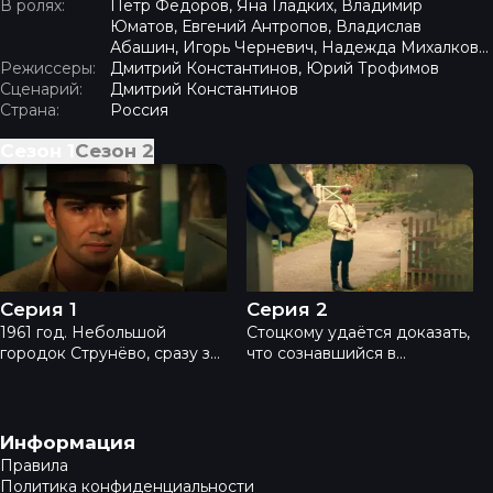
В ролях:
Петр Федоров, Яна Гладких, Владимир
Юматов, Евгений Антропов, Владислав
Абашин, Игорь Черневич, Надежда Михалкова,
Режиссеры:
Сергей Журавель
Дмитрий Константинов, Юрий Трофимов
Сценарий:
Дмитрий Константинов
Страна:
Россия
Сезон
1
Сезон
2
Город - Серия 1
Город - Серия 2
Серия 1
Серия 2
1961 год. Небольшой
Стоцкому удаётся доказать,
городок Струнёво, сразу за
что сознавшийся в
101-м километром – чистый,
убийстве школьного
цветущий, идеальный
учителя и почти сразу
советский город, где
удавившийся в петле
преступность почти
местный выпивоха, не
Навигация в подвале
Информация
нулевая. Однако,
имеет к убийству никакого
Правила
прибывший в горотдел
отношения, а настоящий
Политика конфиденциальности