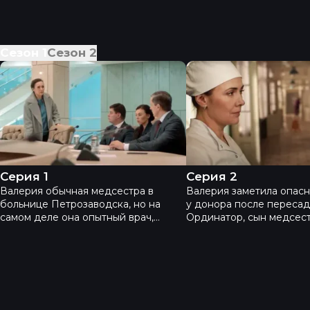
Сезон
1
Сезон
2
Спросите медсестру - Серия 1
Спросите медсестру 
Серия 1
Серия 2
Валерия обычная медсестра в
Валерия заметила опас
больнице Петрозаводска, но на
у донора после пересад
самом деле она опытный врач,
Ординатор, сын медсест
вынужденная бежать из столицы от
подслушал и сообщил гл
мести Ревзина. В первый день она
Галина узнает тайну Вал
ставит сложный диагноз, но
соглашается молчать, в 
главврач не намерен слушать ее
помощь её сыну.
догадки.