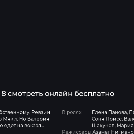
 8 смотреть онлайн бесплатно
обственному. Ревзин
В ролях:
Елена Панова, П
то Мяки. Но Валерия
Соня Присс, Ва
 едет на вокзал...
Шакунов, Мария
Режиссеры:
Азамат Нигмано