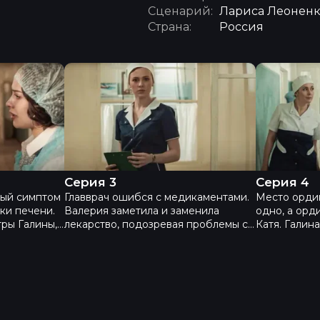
Сценарий:
Лариса Леоненк
Страна:
Россия
- Серия 2
Спросите медсестру - Серия 3
Спросите 
Серия 3
Серия 4
ный симптом
Главврач ошибся с медикаментами.
Место орди
ки печени.
Валерия заметила и заменила
одно, а орд
ры Галины,
лекарство, подозревая проблемы с
Катя. Галин
авврачу.
памятью у пожилого заведующего.
чтобы та пр
ерии, и
Она сама делает прямое
Катя узнает
обмен на
переливание крови пациенту с
сдает ее гл
сепсисом, с такой же группой крови.
намерен ув