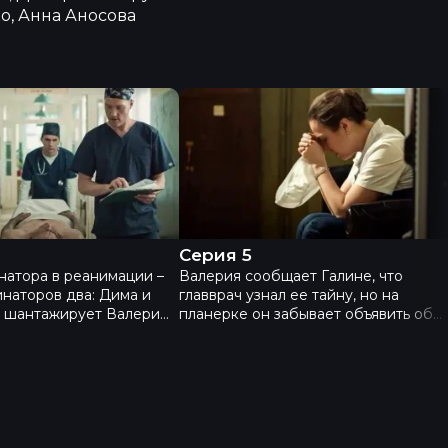
о, Анна Аносова
медсестру - Серия 4
Спросите медсестру - Серия 5
Серия 5
натора в реанимации –
Валерия сообщает Галине, что
инаторов два: Дима и
главврач узнал ее тайну, но на
а шантажирует Валерию,
планерке он забывает объявить об
исматривала за Димой.
этом. Валерия понимает, что это
 Валерию из статьи и
проявление болезни и ей удается
авврачу, который
заключить с ним сделку: она молчит
олить Валерию.
о его болезни, а он о её тайне.