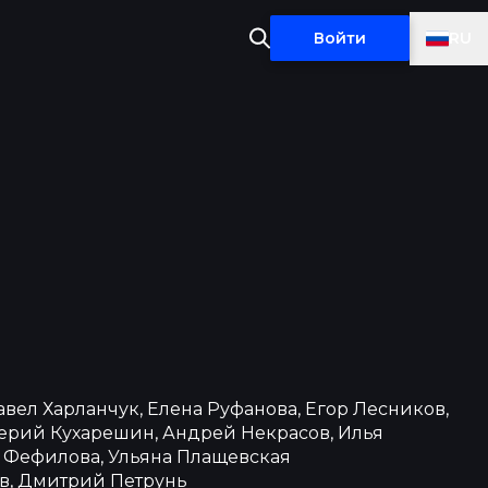
RU
Войти
авел Харланчук, Елена Руфанова, Егор Лесников,
лерий Кухарешин, Андрей Некрасов, Илья
 Фефилова, Ульяна Плащевская
в, Дмитрий Петрунь