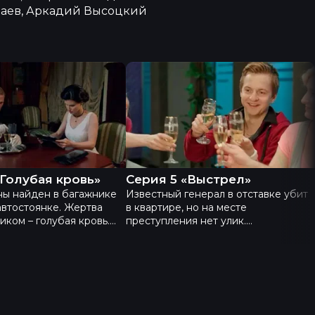
даев, Аркадий Высоцкий
 - Серия 4 «Голубая кровь»
Академия 3 - Серия 5 «Выстрел
«Голубая кровь»
Серия 5 «Выстрел»
ны найден в багажнике
Известный генерал в отставке убит
втостоянке. Жертва
в квартире, но на месте
иком – голубая кровь.
преступления нет улик.
рменом в клубе людей с
Расследование усложняется, кто
и предками.
виноват? Племянник, невеста или
ие связывает клуб с
бывший муж? Именно это
предстоит выяснить нашим
следователям.