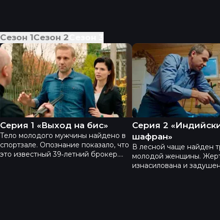
Сезон
1
Сезон
2
Сезон
3
Академия 3 - Серия 1 «Выход на бис»
Академия 3 - Серия
Серия 1 «Выход на бис»
Серия 2 «Индийск
Тело молодого мужчины найдено в
шафран»
спортзале. Опознание показало, что
В лесной чаще найден т
это известный 39‑летний брокер.
молодой женщины. Жер
Сначала подозревали супругу, но
изнасилована и задушена
расследование указывает на других
редкие специи, найден
врагов. Кто же виноват?
животе. Этот факт запус
цепочку событий, в кон
герои выясняют убийцу.