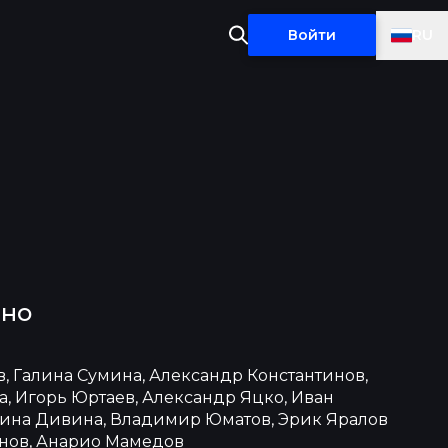
RU
Войти
тно
, Галина Сумина, Александр Константинов,
а, Игорь Юртаев, Александр Яцко, Иван
нина Дивина, Владимир Юматов, Эрик Яралов
нов, Анарио Мамедов