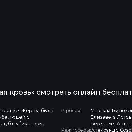
бая кровь» смотреть онлайн беспла
тоянке. Жертва была
В ролях:
Максим Битюков
убе людей с
Елизавета Лотов
луб с убийством.
Верховых, Анто
Режиссеры:
Александр Созо