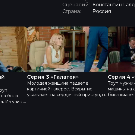
Сценарий:
Константин Гал
Страна:
Россия
 2 «Индийский шафран»
Академия 3 - Серия 3 «Галатея»
Академия 3
ий
Серия 3 «Галатея»
Серия 4 
Молодая женщина падает в
Труп мужчи
картинной галерее. Вскрытие
машины на а
руп
указывает на сердечный приступ, но
была кианет
тва была
не все верят. ДНК указывает, что
Работал ба
. Из улик –
она изменяла мужу с любовником, у
дворянским
ные в
которого редкое заболевание.
Расследован
кает
Команда Академии берётся за дело.
убийством.
це которых