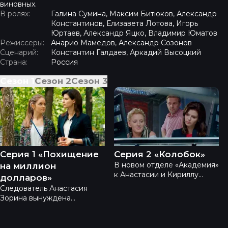
виновных.
В ролях:
Галина Сумина, Максим Битюков, Александр
Константинов, Елизавета Лотова, Игорь
Юртаев, Александр Яцко, Владимир Юматов
Режиссеры:
Анарио Мамедов, Александр Созонов
Сценарий:
Константин Галдаев, Аркадий Высоцкий
Страна:
Россия
Сезон
1
Сезон
2
Сезон
3
Академия - Серия 1 «Похищение на миллион долла
Академия - Серия 2 «Коло
Серия 1 «Похищение
Серия 2 «Колобок»
В новом отделе «Академия»
на миллион
к Анастасии и Кириллу
долларов»
присоединяются химики,
Следователь Анастасия
физики и биологи.
Зорина вынуждена
Анастасия становится
прибегнуть к помощи
руководителем. Ученые,
эксперта Кириллу Лемке,
действуют в рамках закона,
преподавателю