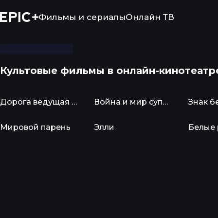
Фильмы и сериалы
Онлайн ТВ
Культовые фильмы в онлайн-кинотеатре
Дорога ведущая к счастью
Война и мир супругов Торбе
Знак б
Дорога ведущая к счастью
Война и мир супругов Торбеевых
Знак б
Мировой парень
Элли
Белые 
Мировой парень
Элли