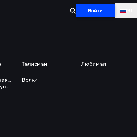
RU
Войти
н
Талисман
Любимая
н
Талисман
Любимая
ая граница: Смертельный улов
Волки
Государственная граница:
Волки
лов