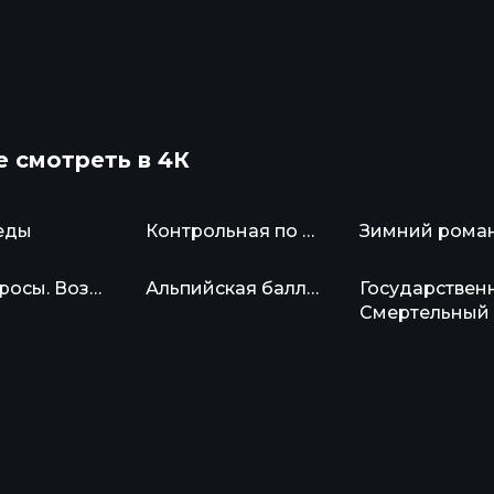
 смотреть в 4К
евых
еды
Контрольная по специальности
Зимний рома
еды
Контрольная по специальности
Зимний рома
росы. Возвращение
Альпийская баллада
Государственн
Белые росы. Возвращение
Альпийская баллада
Смертельный у