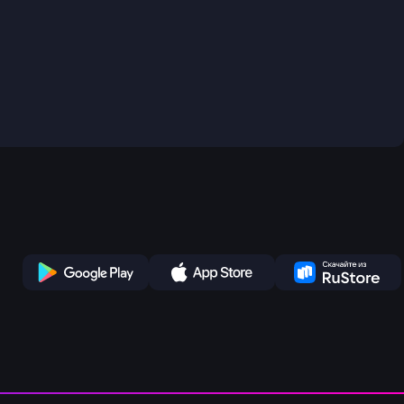
Play Store
App Store
Ru Store